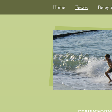
Home
Fewos
Belegu
FERIENWOHNU