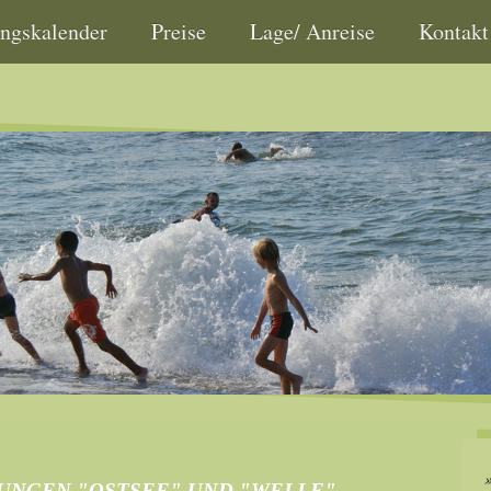
ngskalender
Preise
Lage/ Anreise
Kontakt
NGEN "OSTSEE" UND "WELLE"