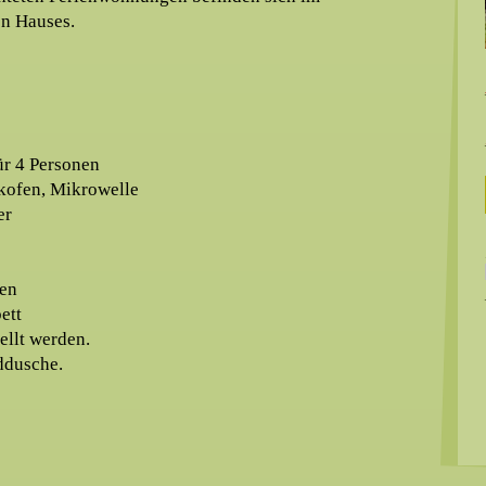
en Hauses.
ür 4 Personen
kofen, Mikrowelle
er
ien
ett
ellt werden.
ddusche.