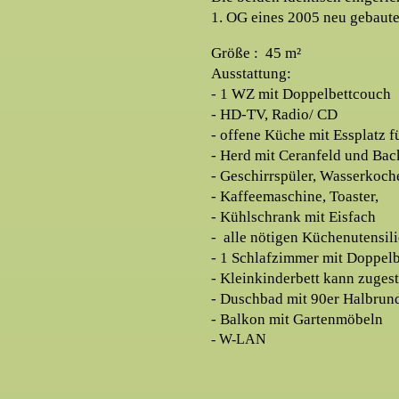
1. OG eines 2005 neu gebaut
Größe : 45 m²
Ausstattung:
- 1 WZ mit Doppelbettcouch
- HD-TV, Radio/ CD
- offene Küche mit Essplatz f
- Herd mit Ceranfeld und Bac
- Geschirrspüler, Wasserkoch
- Kaffeemaschine, Toaster,
- Kühlschrank mit Eisfach
- alle nötigen Küchenutensil
- 1 Schlafzimmer mit Doppelb
- Kleinkinderbett kann zugest
- Duschbad mit 90er Halbrun
- Balkon mit Gartenmöbeln
- W-LAN